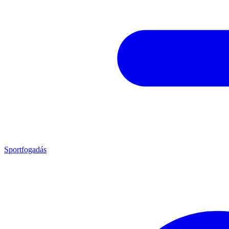
Sportfogadás